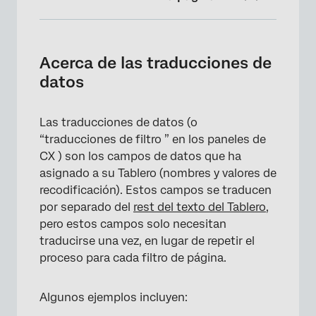
Acerca de las traducciones de datos
Traducción de datos del Tablero
Acerca de las traducciones de
datos
Otros lugares para traducir filtros
Eliminar traducciones de datos del Tablero
Las traducciones de datos (o
Solución de problemas de traducción
“traducciones de filtro ” en los paneles de
CX ) son los campos de datos que ha
Compatibilidad de traducción
asignado a su Tablero (nombres y valores de
Comprensión de los archivos de traducción
recodificación). Estos campos se traducen
de datos
por separado del
rest del texto del Tablero
,
pero estos campos solo necesitan
traducirse una vez, en lugar de repetir el
proceso para cada filtro de página.
Algunos ejemplos incluyen: