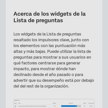
Acerca de los widgets de la Lista de
preguntas
Acerca de los widgets de la
Seleccionar elementos para mostrar
Lista de preguntas
Opciones altas/bajas
Los widgets de la Lista de preguntas
Impacto
resaltado los impulsores clave, junto con
Opciones de visualización adicionales
los elementos con las puntuación más
altas y más bajas. Puede utilizar la lista de
Comparaciones
preguntas para mostrar a sus usuarios en
Prueba de significación
qué factores centrarse para generar
impacto, para mostrar dónde han
Visualizaciones
declinado desde el año pasado o para
Preguntas frequentes
advertir que su desempeño está por debajo
del del rest de la organización.