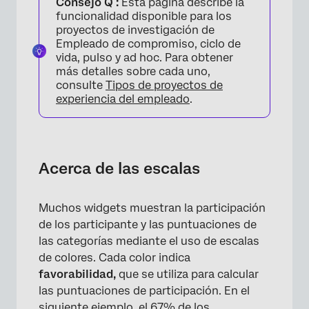
Consejo Q :
Esta página describe la
Preparación de datos para las escalas
funcionalidad disponible para los
proyectos de investigación de
Cómo cambiar tu báscula
Empleado de compromiso, ciclo de
vida, pulso y ad hoc. Para obtener
Compatibilidad de Widget
más detalles sobre cada uno,
consulte
Tipos de proyectos de
Mensajes de error y solución de problemas
experiencia del empleado
.
Preguntas frequentes
Acerca de las escalas
Muchos widgets muestran la participación
de los participante y las puntuaciones de
las categorías mediante el uso de escalas
de colores. Cada color indica
favorabilidad,
que se utiliza para calcular
las puntuaciones de participación. En el
siguiente ejemplo, el 67% de los