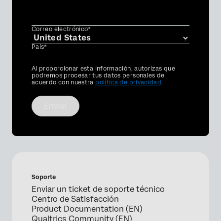
Correo electrónico*
País*
Privacy
Al proporcionar esta información, autorizas que
Optin
podremos procesar tus datos personales de
acuerdo con nuestra
política de privacidad
.
Enviar
Soporte
Enviar un ticket de soporte técnico
Centro de Satisfacción
Product Documentation (EN)
Qualtrics Community (EN)