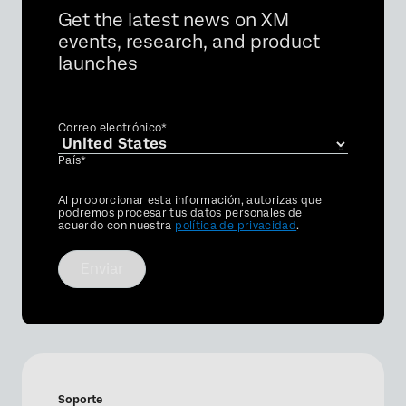
Get the latest news on XM
events, research, and product
launches
Correo electrónico*
País*
Privacy
Al proporcionar esta información, autorizas que
Optin
podremos procesar tus datos personales de
acuerdo con nuestra
política de privacidad
.
Enviar
Soporte