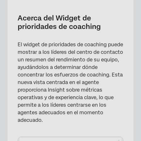
Acerca del Widget de prioridades de
coaching
Acerca del Widget de
Compatibilidad de tipo de campo
prioridades de coaching
Configuración del Widget de prioridades de
coaching
El widget de prioridades de coaching puede
mostrar a los líderes del centro de contacto
Personalización de widget
un resumen del rendimiento de su equipo,
Preguntas frequentes
ayudándolos a determinar dónde
concentrar los esfuerzos de coaching. Esta
nueva vista centrada en el agente
proporciona Insight sobre métricas
operativas y de experiencia clave, lo que
permite a los líderes centrarse en los
agentes adecuados en el momento
adecuado.