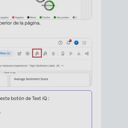
perior de la página.
×
este botón de Text iQ :
.