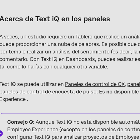
Acerca de Text iQ en los paneles
Cómo navegar a Text iQ en Dashboards
Acerca de Text iQ en los paneles
Preguntas sobre ingreso de texto mediante mapeo
A veces, un estudio requiere un Tablero que realice un anál
Capacidades de análisis de texto
puede proporcionar una nube de palabras. Es posible que d
Mapeo de temas y sentimientos
por tema o realizar un análisis del sentimiento (es decir, la
comentario. Con Text iQ en Dashboards, puedes realizar es
Cómo añadir análisis de texto a los widgets
tal como lo harías con cualquier otra variable.
Preguntas frequentes
Text iQ se puede utilizar en
Paneles de control de CX
,
panel
paneles de control de encuesta de pulso
. Es
no
disponible 
Experience .
Consejo Q:
Aunque Text iQ no está disponible automát
Employee Experience (excepto en los paneles de contro
configurar Text iQ para analizar proyectos de Employee