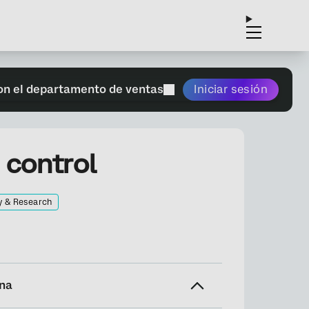
on el departamento de ventas
Iniciar sesión
 control
y & Research
ina