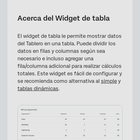
Acerca del Widget de tabla
Tipos de Dashboards
Acerca del Widget de tabla
Compatibilidad de tipo de campo
El widget de tabla le permite mostrar datos
Configuración básica
del Tablero en una tabla. Puede dividir los
Personalización de widget
datos en filas y columnas según sea
necesario e incluso agregar una
Opciones de visualización
fila/columna adicional para realizar cálculos
totales. Este widget es fácil de configurar y
Formato condicional
se recomienda como alternativa al
simple
y
Exportación de datos de tabla
tablas dinámicas
.
Preguntas frequentes