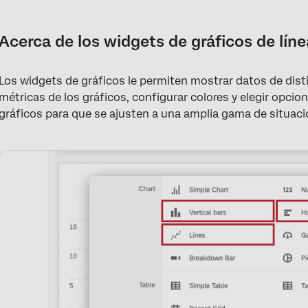
Acerca de los widgets de gráficos de líneas y barras
Tipos de Dashboards
Acerca de los widgets de gráficos de líne
Compatibilidad de tipo de campo
Los widgets de gráficos le permiten mostrar datos de dist
Configuración de un Widget de línea o barra
métricas de los gráficos, configurar colores y elegir opcio
Personalización de widget
gráficos para que se ajusten a una amplia gama de situaci
Opciones de visualización
Desglose de datos por fechas
Comparación histórica
Preguntas frequentes