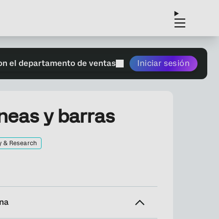
on el departamento de ventas
Iniciar sesión
íneas y barras
y & Research
ina