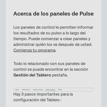
Acerca de los paneles de Pulse
Personalización de un Tablero de Pulse
Acerca de los paneles de Pulse
Filtrado de paneles de Pulse por fecha de
inicio del proyecto
Los paneles de control le permiten informar
los resultados de su pulso a lo largo del
Mostrando datos de tendencia de pulso
tiempo. Puede comenzar a crear paneles y
Comparación de intervalos de tiempo del
administrar quién los ve después de usted.
rendimiento del pulso
Comienza tu programa
.
Roles
Todo lo relacionado con sus paneles de
Mensajes
control se puede encontrar en la sección
Gestión del Tablero
pestaña.
Preguntas frequentes
Hay 3 pasos importantes para la
configuración del Tablero :