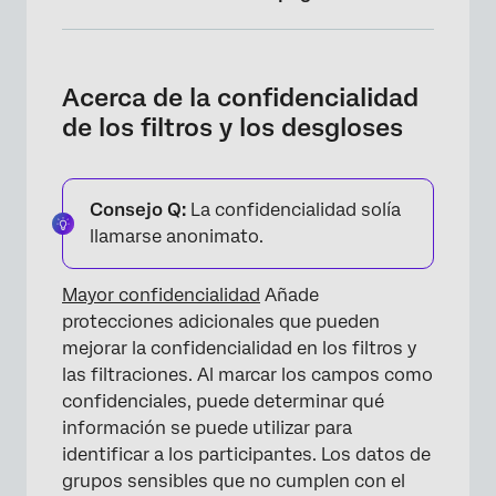
Acerca de la confidencialidad de los filtros y
los desgloses
Acerca de la confidencialidad
Habilitar una mayor confidencialidad
de los filtros y los desgloses
Configuración a nivel de campo
Configuración de las fuentes de datos del
Consejo Q:
La confidencialidad solía
Tablero
llamarse anonimato.
Comportamiento del Filtro
Mayor confidencialidad
Añade
Comportamiento de Desglose
protecciones adicionales que pueden
Múltiples rupturas
mejorar la confidencialidad en los filtros y
las filtraciones. Al marcar los campos como
Comportamiento de las tasas de respuesta
confidenciales, puede determinar qué
información se puede utilizar para
Preguntas frequentes
identificar a los participantes. Los datos de
grupos sensibles que no cumplen con el