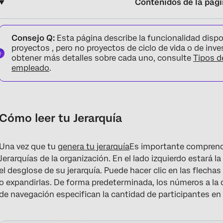
Contenidos de la pág
Cómo leer tu Jerarquía
Consejo Q:
Esta página describe la funcionalidad dispo
Buscando en tu Jerarquía
proyectos , pero no proyectos de ciclo de vida o de inv
obtener más detalles sobre cada uno, consulte
Tipos d
Configuración de Jerarquía
empleado
.
Navegando entre jerarquías
Eliminación de jerarquías
Cómo leer tu Jerarquía
Ajuste y bloqueo manual de unidades
Edición de individuos dentro de una unidad
Una vez que tu
genera tu jerarquía
Es importante comprende
Varios gerentes en una unidad
Jerarquías de la organización. En el lado izquierdo estará l
el desglose de su jerarquía. Puede hacer clic en las flecha
Preguntas frequentes
o expandirlas. De forma predeterminada, los números a la d
de navegación especifican la cantidad de participantes en 