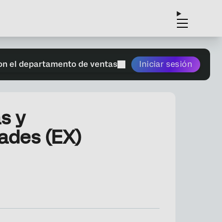
on el departamento de ventas
Iniciar sesión
s y
ades (EX)