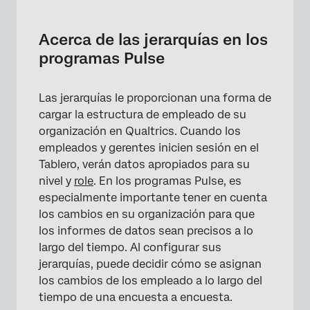
Acerca de las jerarquías en los programas
Pulse
Acerca de las jerarquías en los
Antes de crear cualquier jerarquía
programas Pulse
Creación de una Jerarquía en un programa
Pulse
Las jerarquías le proporcionan una forma de
cargar la estructura de empleado de su
Actual vs. Próxima Jerarquía
organización en Qualtrics. Cuando los
Visualización de jerarquías históricas
empleados y gerentes inicien sesión en el
Tablero, verán datos apropiados para su
Cambiar la Jerarquía actual
nivel y
role
. En los programas Pulse, es
Cambiar o actualizar asignaciones de
especialmente importante tener en cuenta
Jerarquía
los cambios en su organización para que
los informes de datos sean precisos a lo
Efectos de los cambios de Participante en las
largo del tiempo. Al configurar sus
jerarquías
jerarquías, puede decidir cómo se asignan
Preguntas frequentes
los cambios de los empleado a lo largo del
tiempo de una encuesta a encuesta.