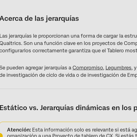
Acerca de las jerarquías
Estático vs. Jerarquías dinámicas en los paneles de CX
Acerca de las jerarquías
Cómo elegir la mejor Jerarquía para sus datos
Las jerarquías le proporcionan una forma de cargar la est
Cómo se generan las jerarquías
Qualtrics. Son una función clave en los proyectos de Com
Tipos de Jerarquía adicionales
configurarlos correctamente garantiza que el Tablero most
Preguntas frequentes
Se pueden agregar jerarquías a
Compromiso
,
Legumbres
, 
de investigación de ciclo de vida o de investigación de Em
Estático vs. Jerarquías dinámicas en los
Atención:
Esta información solo es relevante si está ag
organización a una
Proyecto de tablero de CX
. Si estás