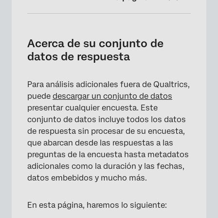
Acerca de su conjunto de datos de respuesta
Tipos de conjuntos de datos de respuesta
Acerca de su conjunto de
que se tratan en esta página
datos de respuesta
Aspectos básicos del formato de archivo
Para análisis adicionales fuera de Qualtrics,
Información del encuestado
puede
descargar un conjunto de datos
Respuestas a la pregunta
presentar cualquier encuesta. Este
conjunto de datos incluye todos los datos
Resultados de puntuación
de respuesta sin procesar de su encuesta,
Datos embebidos
que abarcan desde las respuestas a las
preguntas de la encuesta hasta metadatos
Datos de aleatorización
adicionales como la duración y las fechas,
Resolución de problemas de un archivo de
datos embebidos y mucho más.
datos
En esta página, haremos lo siguiente:
Diferencias de formato de fichero