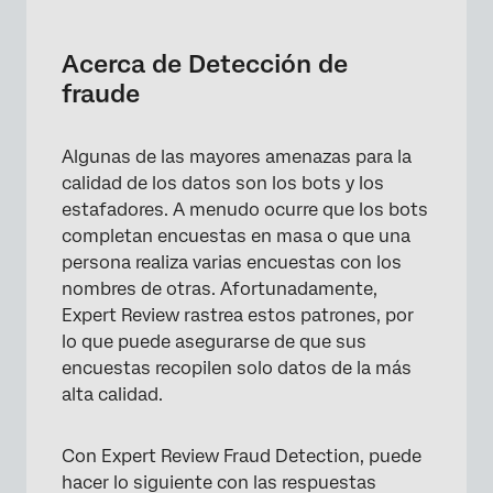
Acerca de Detección de fraude
Activación de Detección de fraude
Acerca de Detección de
fraude
Evitar envíos múltiples
Detección de bots
Algunas de las mayores amenazas para la
Monitor de escaneo de seguridad
calidad de los datos son los bots y los
estafadores. A menudo ocurre que los bots
Detección de Duplicar
completan encuestas en masa o que una
Reemplazo de RelevantID con detección de
persona realiza varias encuestas con los
Duplicar
nombres de otras. Afortunadamente,
Expert Review rastrea estos patrones, por
Cómo agregar campos de detección de
lo que puede asegurarse de que sus
fraude al Flujo de la Encuesta
encuestas recopilen solo datos de la más
alta calidad.
Con Expert Review Fraud Detection, puede
hacer lo siguiente con las respuestas