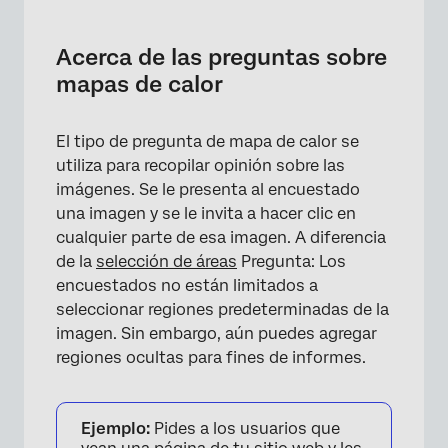
Acerca de las preguntas sobre mapas de
calor
Acerca de las preguntas sobre
Cómo configurar una pregunta de mapa de
mapas de calor
calor
Formas de regiones personalizadas
El tipo de pregunta de mapa de calor se
utiliza para recopilar opinión sobre las
Análisis de datos
imágenes. Se le presenta al encuestado
Preguntas frequentes
una imagen y se le invita a hacer clic en
cualquier parte de esa imagen. A diferencia
de la
selección de áreas
Pregunta: Los
encuestados no están limitados a
seleccionar regiones predeterminadas de la
imagen. Sin embargo, aún puedes agregar
regiones ocultas para fines de informes.
Ejemplo:
Pides a los usuarios que