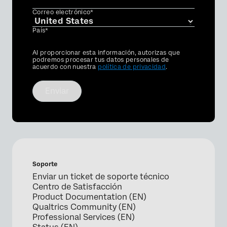
Correo electrónico*
País*
Privacy
Al proporcionar esta información, autorizas que
Optin
podremos procesar tus datos personales de
acuerdo con nuestra
política de privacidad
.
Enviar
Soporte
Enviar un ticket de soporte técnico
Centro de Satisfacción
Product Documentation (EN)
Qualtrics Community (EN)
Professional Services (EN)