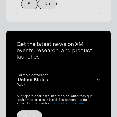
Sí
No
Get the latest news on XM
events, research, and product
launches
Correo electrónico*
País*
Privacy
Al proporcionar esta información, autorizas que
Optin
podremos procesar tus datos personales de
acuerdo con nuestra
política de privacidad
.
Enviar