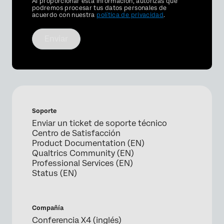
Privacy
Al proporcionar esta información, autorizas que
Optin
podremos procesar tus datos personales de
acuerdo con nuestra
política de privacidad
.
Enviar
Soporte
Enviar un ticket de soporte técnico
Centro de Satisfacción
Product Documentation (EN)
Qualtrics Community (EN)
Professional Services (EN)
Status (EN)
Compañía
Conferencia X4 (inglés)