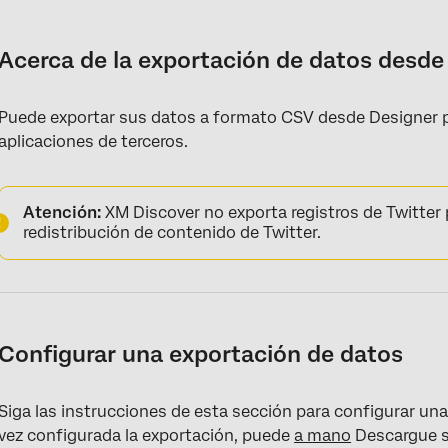
Acerca de la exportación de datos desde Designer
Configurar una exportación de datos
Acerca de la exportación de datos desde
Niveles de agregación de exportación de datos
Puede exportar sus datos a formato CSV desde Designer p
Descarga manual de exportaciones de datos
aplicaciones de terceros.
Exportaciones de datos recurrentes
Purga de exportaciones de datos
Atención:
XM Discover no exporta registros de Twitter p
redistribución de contenido de Twitter.
Configurar una exportación de datos
Siga las instrucciones de esta sección para configurar un
vez configurada la exportación, puede
a mano
Descargue s