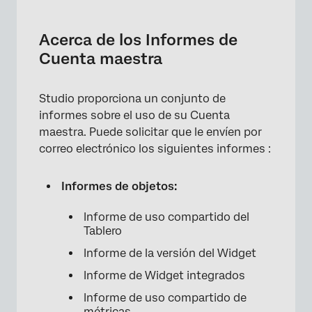
Acerca de los Informes de Cuenta maestra
Solicitud de Informes de objetos y usuarios
Acerca de los Informes de
Cuenta maestra
Informe de uso compartido del Tablero
Informe de la versión del Widget
Studio proporciona un conjunto de
Informe de Widget integrados
informes sobre el uso de su Cuenta
maestra. Puede solicitar que le envíen por
Informe de uso compartido de métricas
correo electrónico los siguientes informes :
Informe de uso compartido de Filtro
Informes de objetos:
Informe de suscripciones de alertas
Informe de asignación de permisos
Informe de uso compartido del
Tablero
Informe de acceso a datos
Informe de la versión del Widget
Informe de acceso al modelo
Informe de Widget integrados
Informes administrativos de estudio
Informe de uso compartido de
métricas