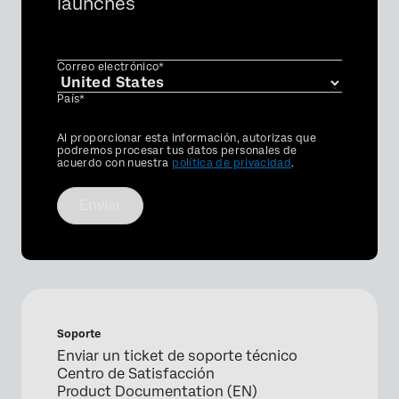
launches
Correo electrónico*
País*
Privacy
Al proporcionar esta información, autorizas que
Optin
podremos procesar tus datos personales de
acuerdo con nuestra
política de privacidad
.
Enviar
Soporte
Enviar un ticket de soporte técnico
Centro de Satisfacción
Product Documentation (EN)