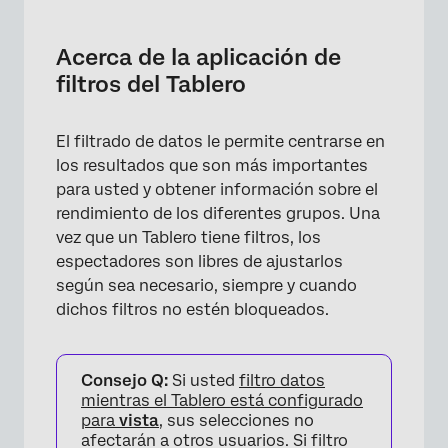
Acerca de la aplicación de filtros del Tablero
Aplicación de filtros del Tablero
Acerca de la aplicación de
filtros del Tablero
Cómo gestionar listas de Atributo extensas
Cómo interactúan las selecciones múltiples
El filtrado de datos le permite centrarse en
Cómo interactúan los filtros del Tablero y de
los resultados que son más importantes
los Widget
para usted y obtener información sobre el
rendimiento de los diferentes grupos. Una
vez que un Tablero tiene filtros, los
espectadores son libres de ajustarlos
según sea necesario, siempre y cuando
dichos filtros no estén bloqueados.
Consejo Q:
Si usted
filtro datos
mientras el Tablero está configurado
para
vista
, sus selecciones no
afectarán a otros usuarios. Si filtro