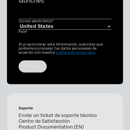
launches
Correo electrónico*
País*
Privacy
Al proporcionar esta información, autorizas que
Optin
podremos procesar tus datos personales de
acuerdo con nuestra
política de privacidad
.
Enviar
Soporte
Enviar un ticket de soporte técnico
Centro de Satisfacción
Product Documentation (EN)