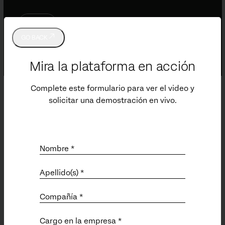
GO BACK
Mira la plataforma en acción
Complete este formulario para ver el video y
solicitar una demostración en vivo.
Soporte
Enviar un ticket de soporte técnico
Centro de Satisfacción
Nombre *
Product Documentation (EN)
Qualtrics Community (EN)
Apellido(s) *
Professional Services (EN)
Status (EN)
Compañía *
Cargo en la empresa *