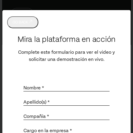
GO BACK
Mira la plataforma en acción
Complete este formulario para ver el video y
solicitar una demostración en vivo.
Soporte
Enviar un ticket de soporte técnico
Centro de Satisfacción
Nombre *
Product Documentation (EN)
Qualtrics Community (EN)
Apellido(s) *
Professional Services (EN)
Status (EN)
Compañía *
Cargo en la empresa *