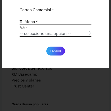
Compañía
Correo Comercial
*
Conferencia X4 (inglés)
Carreras (Inglés)
Teléfono *
Asociaciones (Inglés)
País *
Noticias (EN)
Recursos
ENVIAR
Clientes
Eventos (Inglés)
Biblioteca de recursos
XM Basecamp
Precios y planes
Trust Center
Casos de uso populares