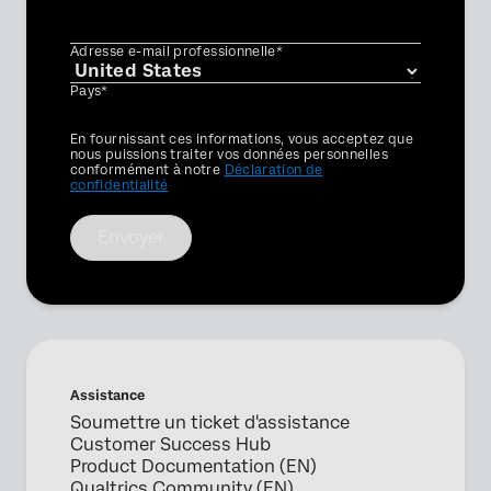
Adresse e-mail professionnelle*
Pays*
Privacy
En fournissant ces informations, vous acceptez que
Optin
nous puissions traiter vos données personnelles
conformément à notre
Déclaration de
confidentialité
Envoyer
Assistance
Soumettre un ticket d'assistance
Customer Success Hub
Product Documentation (EN)
Qualtrics Community (EN)