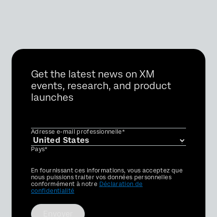
Get the latest news on XM
events, research, and product
launches
Adresse e-mail professionnelle*
Pays*
Privacy
En fournissant ces informations, vous acceptez que
Optin
nous puissions traiter vos données personnelles
conformément à notre
Déclaration de
confidentialité
Envoyer