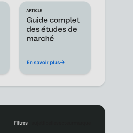
ARTICLE
e
Guide complet
des études de
marché
En savoir plus
filtres
sujet
libellé
secteur
marque
Sujet
Libellé
Secteur
Marque