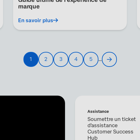
marque
En savoir plus
1
2
3
4
5
…
Current
Page
Page
Page
Page
Next
page
page
Assistance
Soumettre un ticket
d'assistance
Customer Success
Hub