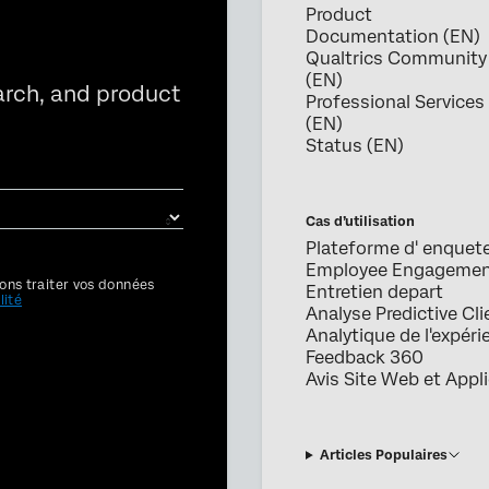
Product
Documentation (EN)
Qualtrics Community
(EN)
arch, and product
Professional Services
(EN)
Status (EN)
Cas d’utilisation
Plateforme d' enquet
Employee Engageme
ons traiter vos données
Entretien depart
lité
Analyse Predictive Cli
Analytique de l'expéri
Feedback 360
Avis Site Web et Appl
Articles Populaires