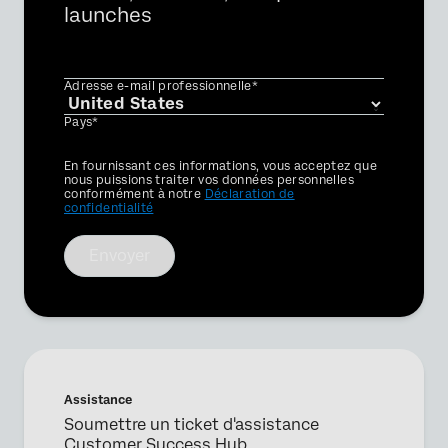
launches
Adresse e-mail professionnelle*
Pays*
Privacy
En fournissant ces informations, vous acceptez que
Optin
nous puissions traiter vos données personnelles
conformément à notre
Déclaration de
confidentialité
Envoyer
Assistance
Soumettre un ticket d'assistance
Customer Success Hub