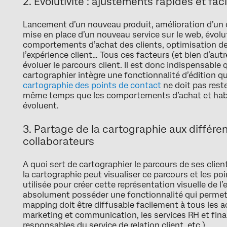
2. Évolutivité : ajustements rapides et fac
Lancement d’un nouveau produit, amélioration d’un 
mise en place d’un nouveau service sur le web, évol
comportements d’achat des clients, optimisation de 
l’expérience client… Tous ces facteurs (et bien d’autr
évoluer le parcours client. Il est donc indispensable qu
cartographier intègre une fonctionnalité d’édition qu
cartographie des points de contact
ne doit pas rest
même temps que les comportements d’achat et ha
évoluent.
3. Partage de la cartographie aux différen
collaborateurs
A quoi sert de cartographier le parcours de ses clie
la cartographie peut visualiser ce parcours et les po
utilisée pour créer cette représentation visuelle de l’
absolument posséder une fonctionnalité qui permet d
mapping doit être diffusable facilement à tous les a
marketing et communication, les services RH et financ
responsables du service de relation client, etc.).