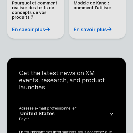
Pourquoi et comment
Modèle de Kano :
réaliser des tests de
comment l’utiliser
concepts de vos
produits ?
En savoir plus
En savoir plus
Get the latest news on XM
events, research, and product
launches
Adresse e-mail professionnelle*
Pays*
Privacy
En fournissant ces informations, vous acceptez que