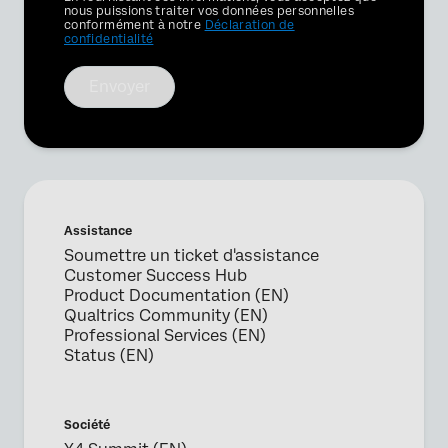
Optin
nous puissions traiter vos données personnelles
conformément à notre
Déclaration de
confidentialité
Envoyer
Assistance
Soumettre un ticket d'assistance
Customer Success Hub
Product Documentation (EN)
Qualtrics Community (EN)
Professional Services (EN)
Status (EN)
Société