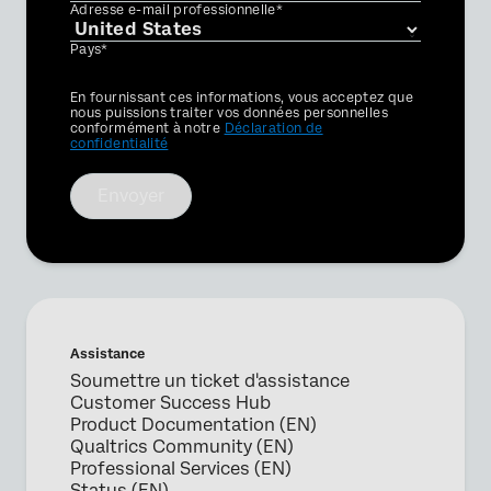
Adresse e-mail professionnelle*
Pays*
Privacy
En fournissant ces informations, vous acceptez que
Optin
nous puissions traiter vos données personnelles
conformément à notre
Déclaration de
confidentialité
Envoyer
Assistance
Soumettre un ticket d'assistance
Customer Success Hub
Product Documentation (EN)
Qualtrics Community (EN)
Professional Services (EN)
Status (EN)