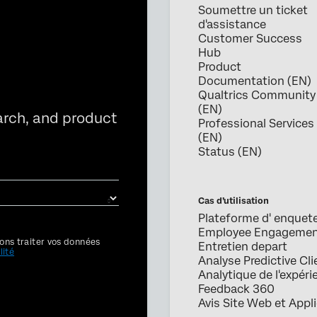
Soumettre un ticket
d'assistance
Customer Success
Hub
Product
Documentation (EN)
Qualtrics Community
(EN)
arch, and product
Professional Services
(EN)
Status (EN)
Cas d’utilisation
Plateforme d' enquet
Employee Engageme
ons traiter vos données
Entretien depart
lité
Analyse Predictive Cli
Analytique de l'expéri
Feedback 360
Avis Site Web et Appl