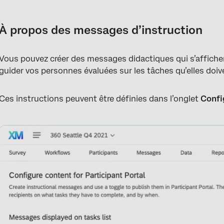
À propos des messages d’instruction
Création de messages d’instruction
À propos des messages d’instruction
Modification et suppression des messages d’instruction
Vous pouvez créer des messages didactiques qui s’affiche
Types de messages
guider vos personnes évaluées sur les tâches qu’elles doiv
Ces instructions peuvent être définies dans l’onglet
Confi