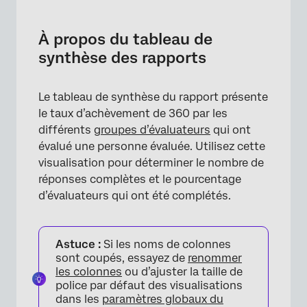
À propos du tableau de synthèse des
rapports
À propos du tableau de
Ce que la Synthèse du rapport affiche
synthèse des rapports
Mise en place d’une synthèse des rapports
Le tableau de synthèse du rapport présente
Styles
le taux d’achèvement de 360 par les
différents
groupes d’évaluateurs
qui ont
évalué une personne évaluée. Utilisez cette
visualisation pour déterminer le nombre de
réponses complètes et le pourcentage
d’évaluateurs qui ont été complétés.
Astuce :
Si les noms de colonnes
sont coupés, essayez de
renommer
les colonnes
ou d’ajuster la taille de
police par défaut des visualisations
dans les
paramètres globaux du