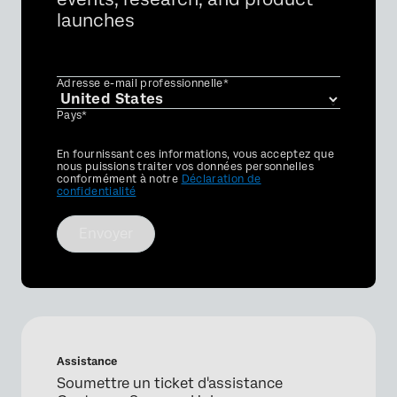
launches
Adresse e-mail professionnelle*
Pays*
Privacy
En fournissant ces informations, vous acceptez que
Optin
nous puissions traiter vos données personnelles
conformément à notre
Déclaration de
confidentialité
Envoyer
Assistance
Soumettre un ticket d'assistance