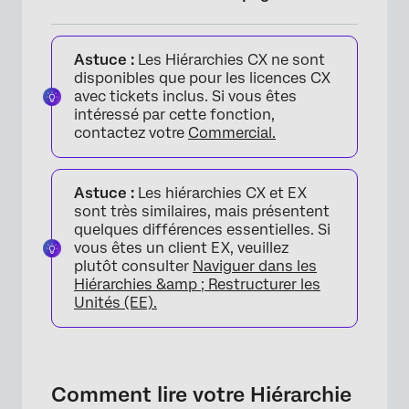
Comment lire votre Hiérarchie
Astuce :
Les Hiérarchies CX ne sont
Recherche dans la Hiérarchie
disponibles que pour les licences CX
avec tickets inclus. Si vous êtes
Paramètres de Hiérarchie
intéressé par cette fonction,
contactez votre
Commercial.
Naviguer entre les Hiérarchies
Suppression des Hiérarchies
Astuce :
Les hiérarchies CX et EX
Ajustement manuel &amp ; unités de
sont très similaires, mais présentent
quelques différences essentielles. Si
verrouillage
vous êtes un client EX, veuillez
Modification de personnes au sein d’une
plutôt consulter
Naviguer dans les
Hiérarchies &amp ; Restructurer les
unité
Unités (EE).
FAQs
Comment lire votre Hiérarchie