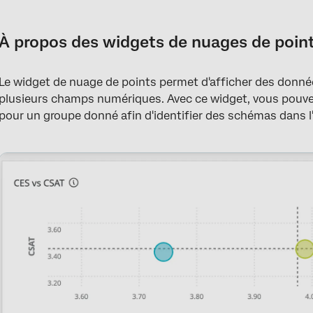
À propos des widgets de nuages de points d'
Types de tableaux de bord
À propos des widgets de nuages de point
Compatibilité des types de champs
Le widget de nuage de points permet d'afficher des donné
Configuration de base
plusieurs champs numériques. Avec ce widget, vous pouvez
Personnalisation d'un widget
pour un groupe donné afin d'identifier des schémas dans 
Legacy Nuage de points Widget
FAQs