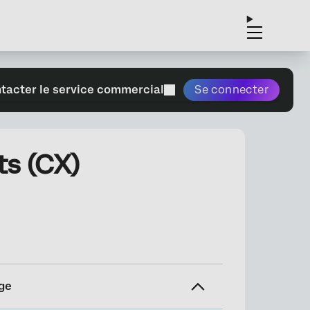
tacter le service commercial
Se connecter
ts (CX)
ge