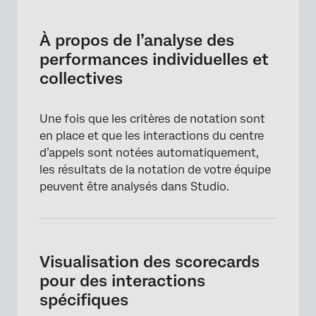
À propos de l’analyse des performances
individuelles et collectives
À propos de l’analyse des
Visualisation des scorecards pour des
performances individuelles et
interactions spécifiques
collectives
Partager les critères de notation avec
l’équipe du centre de contact
Une fois que les critères de notation sont
en place et que les interactions du centre
Autres façons de rendre compte de la
d’appels sont notées automatiquement,
notation intelligente
les résultats de la notation de votre équipe
Notation des changements de score à l’aide
peuvent être analysés dans Studio.
d’alertes de métriques
Visualisation des scorecards
pour des interactions
spécifiques