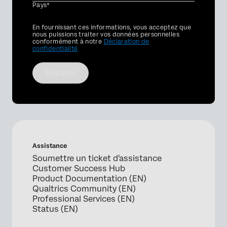
Pays*
Privacy
En fournissant ces informations, vous acceptez que
Optin
nous puissions traiter vos données personnelles
conformément à notre
Déclaration de
confidentialité
Envoyer
Assistance
Soumettre un ticket d'assistance
Customer Success Hub
Product Documentation (EN)
Qualtrics Community (EN)
Professional Services (EN)
Status (EN)