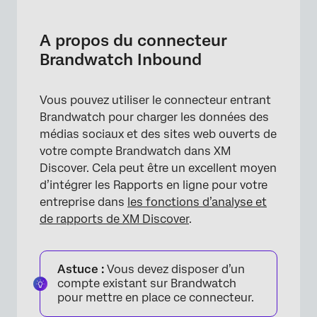
A propos du connecteur Brandwatch
Inbound
A propos du connecteur
Mise en place d’un job Brandwatch Inbound
Brandwatch Inbound
Filtre sur les sources de données Brandwatch
Vous pouvez utiliser le connecteur entrant
Mappage des données par défaut
Brandwatch pour charger les données des
médias sociaux et des sites web ouverts de
votre compte Brandwatch dans XM
Discover. Cela peut être un excellent moyen
d’intégrer les Rapports en ligne pour votre
entreprise dans
les fonctions d’analyse et
de rapports de XM Discover
.
Astuce :
Vous devez disposer d’un
compte existant sur Brandwatch
pour mettre en place ce connecteur.