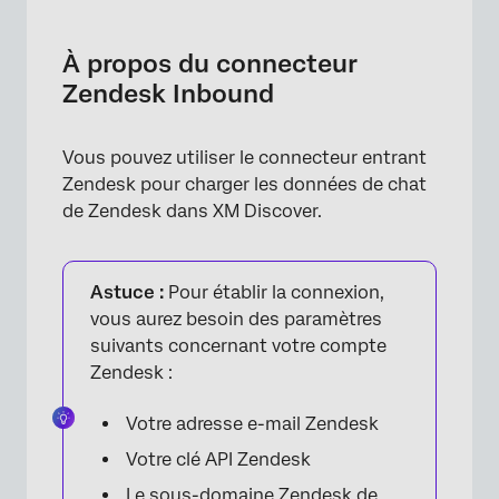
À propos du connecteur Zendesk Inbound
Configuration d’un job Zendesk Inbound
À propos du connecteur
Zendesk Inbound
Mappage des données par défaut
Vous pouvez utiliser le connecteur entrant
Zendesk pour charger les données de chat
de Zendesk dans XM Discover.
Astuce :
Pour établir la connexion,
vous aurez besoin des paramètres
suivants concernant votre compte
Zendesk :
Votre adresse e-mail Zendesk
Votre clé API Zendesk
Le sous-domaine Zendesk de