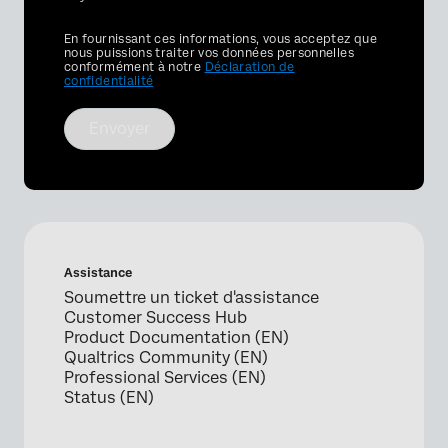
Privacy
En fournissant ces informations, vous acceptez que
Optin
nous puissions traiter vos données personnelles
conformément à notre
Déclaration de
confidentialité
Envoyer
Assistance
Soumettre un ticket d'assistance
Customer Success Hub
Product Documentation (EN)
Qualtrics Community (EN)
Professional Services (EN)
Status (EN)