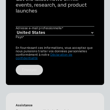
events, research, and product
launches
Adresse e-mail professionnelle*
Pays*
Privacy
En fournissant ces informations, vous acceptez que
Optin
nous puissions traiter vos données personnelles
conformément à notre
Déclaration de
confidentialité
Envoyer
Assistance