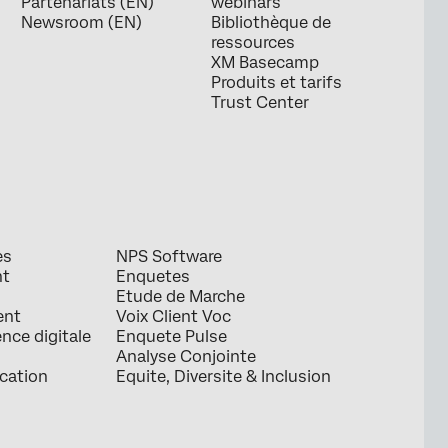
Partenariats (EN)
webinars
Newsroom (EN)
Bibliothèque de
ressources
XM Basecamp
Produits et tarifs
Trust Center
es
NPS Software
nt
Enquetes
Etude de Marche
ent
Voix Client Voc
ence digitale
Enquete Pulse
Analyse Conjointe
ication
Equite, Diversite & Inclusion