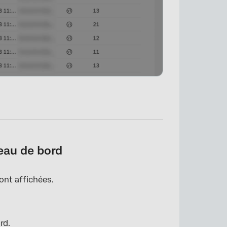
eau de bord
ont affichées.
×
rd.