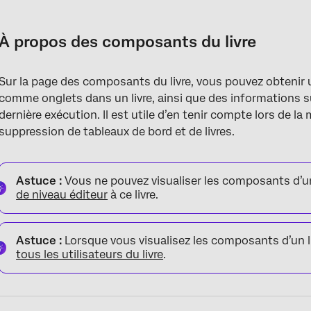
À propos des composants du livre
Visualisation des éléments du livre
À propos des composants du livre
Informations affichées pour chaque tableau de bord
Sur la page des composants du livre, vous pouvez obtenir u
Exportation de composants de livres
comme onglets dans un livre, ainsi que des informations sur 
dernière exécution. Il est utile d’en tenir compte lors de la
suppression de tableaux de bord et de livres.
Astuce :
Vous ne pouvez visualiser les composants d’un
de niveau éditeur
à ce livre.
Astuce :
Lorsque vous visualisez les composants d’un l
tous les utilisateurs du livre
.