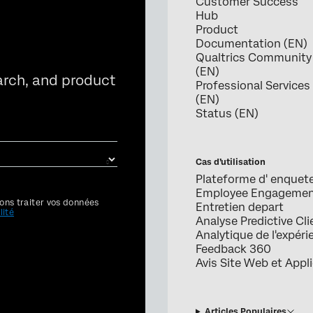
Customer Success
Hub
Product
Documentation (EN)
Qualtrics Community
(EN)
arch, and product
Professional Services
(EN)
Status (EN)
Cas d’utilisation
Plateforme d' enquet
Employee Engageme
ons traiter vos données
Entretien depart
lité
Analyse Predictive Cli
Analytique de l'expéri
Feedback 360
Avis Site Web et Appl
Articles Populaires