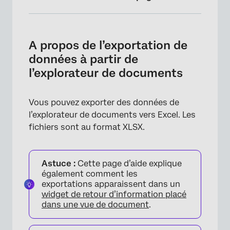
A propos de l’exportation de données à partir
de l’explorateur de documents
A propos de l’exportation de
Exportation de données à partir de
données à partir de
l’explorateur de documents
l’explorateur de documents
Décider de ce qui est exporté
Vous pouvez exporter des données de
Informations incluses dans l’exportation
l’explorateur de documents vers Excel. Les
fichiers sont au format XLSX.
Astuce :
Cette page d’aide explique
également comment les
exportations apparaissent dans un
widget de retour d’information placé
dans une vue de document
.