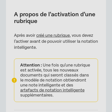
A propos de l’activation d’une rubrique
Activation d’une grille d’évaluation
A propos de l’activation d’une
rubrique
Désactiver une rubrique
Après avoir
créé une rubrique
, vous devez
l’activer avant de pouvoir utiliser la notation
intelligente.
Attention :
Une fois qu’une rubrique
est activée, tous les nouveaux
documents qui seront classés dans
le modèle de notation obtiendront
une note intelligente et des
artefacts de notation intelligente
supplémentaires.