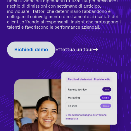
fidelizzazione dei dipendenti utilizza l'IA per prevedere il
rischio di dimissioni con settimane di anticipo,
individuare i fattori che determinano l'abbandono e
collegare il coinvolgimento direttamente ai risultati dei
clienti, offrendo ai responsabili insight che proteggono i
talenti e favoriscono le performance aziendali.
Richiedi demo
Effettua un tour