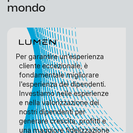
mondo
Per garantire un'esperienza
cliente eccezionale, è
fondamentale migliorare
l'esperienza dei dipendenti.
Investiamo nelle esperienze
e nella valorizzazione dei
nostri dipendenti per
generare crescita, profitti e
una maggiore fidelizzazione