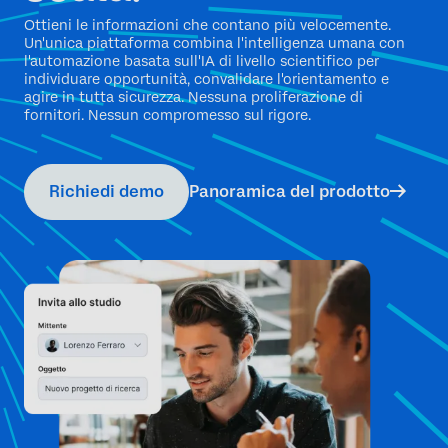
Ottieni le informazioni che contano più velocemente.
Un'unica piattaforma combina l'intelligenza umana con
l'automazione basata sull'IA di livello scientifico per
individuare opportunità, convalidare l'orientamento e
agire in tutta sicurezza. Nessuna proliferazione di
fornitori. Nessun compromesso sul rigore.
Richiedi demo
Panoramica del prodotto