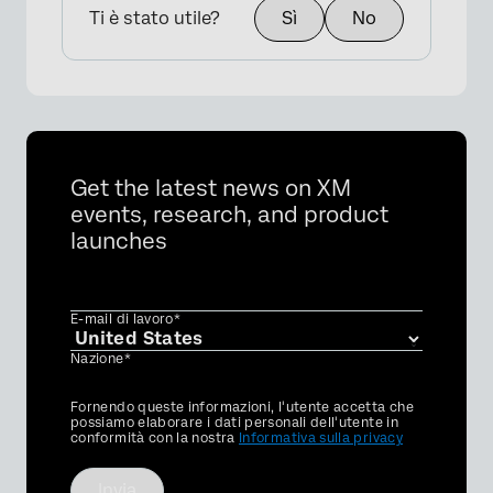
Ti è stato utile?
Sì
No
Get the latest news on XM
events, research, and product
launches
E-mail di lavoro*
Nazione*
Privacy
Fornendo queste informazioni, l'utente accetta che
Optin
possiamo elaborare i dati personali dell'utente in
conformità con la nostra
Informativa sulla privacy
Invia