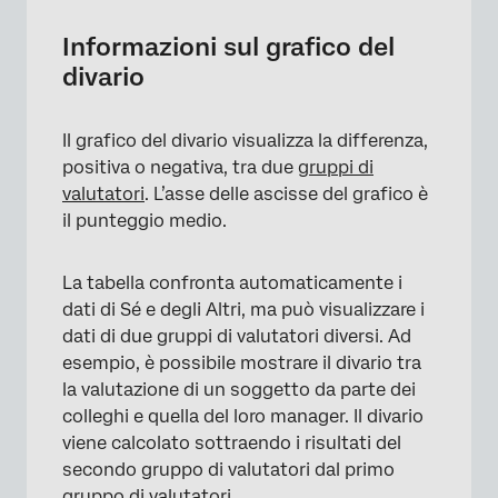
Origine dati
Informazioni sul grafico del
divario
Logica di visualizzazione
Filtri
Il grafico del divario visualizza la differenza,
Gruppi di filtro confrontati
positiva o negativa, tra due
gruppi di
valutatori
. L’asse delle ascisse del grafico è
Posizioni decimali
il punteggio medio.
Intervallo
La tabella confronta automaticamente i
Piè di pagina
dati di Sé e degli Altri, ma può visualizzare i
Stili
dati di due gruppi di valutatori diversi. Ad
esempio, è possibile mostrare il divario tra
la valutazione di un soggetto da parte dei
colleghi e quella del loro manager. Il divario
viene calcolato sottraendo i risultati del
secondo gruppo di valutatori dal primo
gruppo di valutatori.