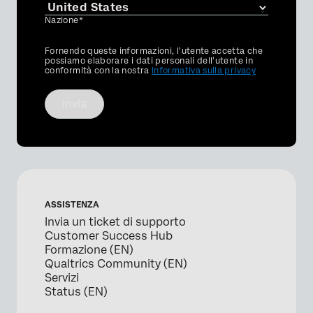
Nazione*
Privacy
Fornendo queste informazioni, l'utente accetta che
Optin
possiamo elaborare i dati personali dell'utente in
conformità con la nostra
Informativa sulla privacy
Invia
ASSISTENZA
Invia un ticket di supporto
Customer Success Hub
Formazione (EN)
Qualtrics Community (EN)
Servizi
Status (EN)