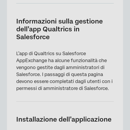
Informazioni sulla gestione dell’app Qualtrics
in Salesforce
Informazioni sulla gestione
Installazione dell’applicazione
dell’app Qualtrics in
Salesforce
Impostazione dell’app
Connessione dell’account
L’app di Qualtrics su Salesforce
Funzioni personalizzate
AppExchange ha alcune funzionalità che
vengono gestite dagli amministratori di
Distribuisci sondaggi utilizzando un indirizzo
Salesforce. I passaggi di questa pagina
“Da” personalizzato
devono essere completati dagli utenti con i
Aggiunta di widget alle pagine dei record di
permessi di amministratore di Salesforce.
Salesforce
Risoluzione dei problemi
Installazione dell’applicazione