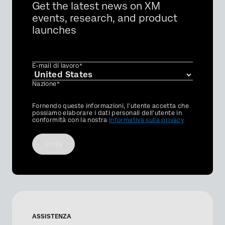
Get the latest news on XM
events, research, and product
launches
×
E-mail di lavoro*
Nazione*
Privacy
Fornendo queste informazioni, l'utente accetta che
Optin
possiamo elaborare i dati personali dell'utente in
conformità con la nostra
Informativa sulla privacy
Invia
ASSISTENZA