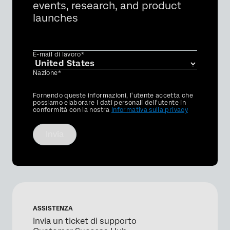
events, research, and product
launches
E-mail di lavoro*
Nazione*
Privacy
Fornendo queste informazioni, l'utente accetta che
Optin
possiamo elaborare i dati personali dell'utente in
conformità con la nostra
Informativa sulla privacy
Invia
ASSISTENZA
Invia un ticket di supporto