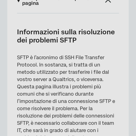
pagina
Informazioni sulla risoluzione dei problemi
SFTP
Informazioni sulla risoluzione
Pratiche generali di benessere SFTP
dei problemi SFTP
Problemi di rete SFTP
SFTP è l’acronimo di SSH File Transfer
Problemi del server SFTP
Protocol. In sostanza, si tratta di un
Autenticità della chiave SSH
metodo utilizzato per trasferire i file dal
vostro server a Qualtrics, o viceversa.
Questa pagina illustra i problemi più
comuni che si verificano durante
l’impostazione di una connessione SFTP e
come risolvere il problema. Per la
risoluzione dei problemi delle connessioni
SFTP, è necessario collaborare con il team
IT, che sarà in grado di aiutare con i