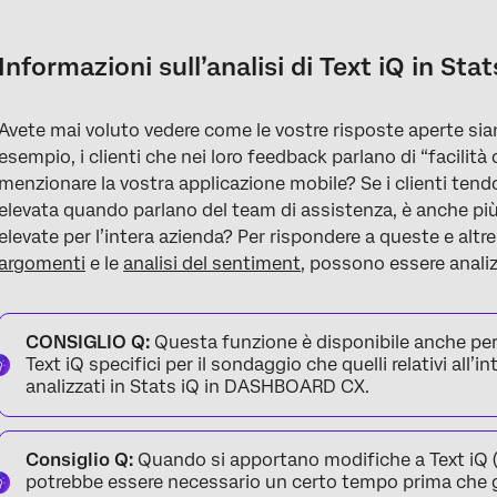
Informazioni sull’analisi di Text iQ in Stats iQ
Text iQ Variabili compatibili con Stats iQ
Informazioni sull’analisi di Text iQ in Stat
Analisi delle variabili di Text IQ
Avete mai voluto vedere come le vostre risposte aperte sian
esempio, i clienti che nei loro feedback parlano di “facilit
menzionare la vostra applicazione mobile? Se i clienti tend
elevata quando parlano del team di assistenza, è anche più
elevate per l’intera azienda? Per rispondere a queste e altre
argomenti
e le
analisi del sentiment
, possono essere analiz
CONSIGLIO Q:
Questa funzione è disponibile anche pe
Text iQ specifici per il sondaggio che quelli relativi al
analizzati in Stats iQ in DASHBOARD CX.
Consiglio Q:
Quando si apportano modifiche a Text iQ (
potrebbe essere necessario un certo tempo prima che gl