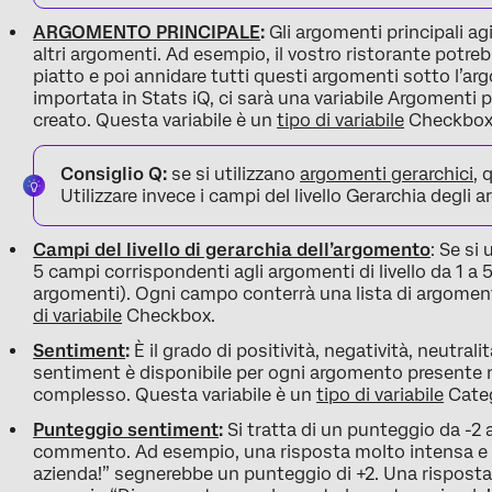
ARGOMENTO PRINCIPALE
:
Gli argomenti principali a
altri argomenti. Ad esempio, il vostro ristorante potre
piatto e poi annidare tutti questi argomenti sotto l’a
importata in Stats iQ, ci sarà una variabile Argomenti 
creato. Questa variabile è un
tipo di variabile
Checkbox
Consiglio Q:
se si utilizzano
argomenti gerarchici
, 
Utilizzare invece i campi del livello Gerarchia degli 
Campi del livello di gerarchia dell’argomento
: Se si
5 campi corrispondenti agli argomenti di livello da 1 a 5 
argomenti). Ogni campo conterrà una lista di argomenti 
di variabile
Checkbox.
Sentiment
:
È il grado di positività, negatività, neutrali
sentiment è disponibile per ogni argomento presente ne
complesso. Questa variabile è un
tipo di variabile
Categ
Punteggio sentiment
:
Si tratta di un punteggio da -2 a
commento. Ad esempio, una risposta molto intensa e p
azienda!” segnerebbe un punteggio di +2. Una rispost