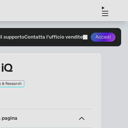
il supporto
Contatta l'ufficio vendite
Accedi
 iQ
y & Research
a pagina