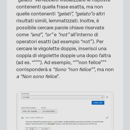
×
contenenti quella frase esatta, ma non
quelle contenenti
“gelati”,
“gelato”
o
altri
risultati simili, lemmatizzati. Inoltre, è
possibile cercare parole chiave riservate
come
“and”
,
“or”
e
“not”
all’interno di
operatori esatti (ad esempio “not”). Per
cercare le virgolette doppie, inserisci una
coppia di virgolette doppie una dopo l'altra
(ad es. “”””). Ad esempio, “””non felice”””
corrisponderà a
“Sono “non felice””
, ma non
a “Non sono felice
”.