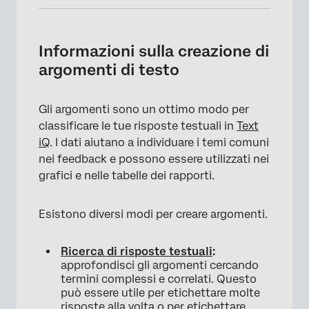
Informazioni sulla creazione di argomenti di
testo
Informazioni sulla creazione di
Creare argomenti dalle ricerche
argomenti di testo
Costruire le query
Gli argomenti sono un ottimo modo per
Costruttore di query
classificare le tue risposte testuali in
Text
Argomenti raccomandati
iQ
. I dati aiutano a individuare i temi comuni
nei feedback e possono essere utilizzati nei
Manager degli argomenti
grafici e nelle tabelle dei rapporti.
Argomenti gerarchici
Esistono diversi modi per creare argomenti.
Argomenti del Brand
Cronologia versioni
Ricerca di risposte testuali
:
approfondisci gli argomenti cercando
Esportazione di argomenti
termini complessi e correlati. Questo
Importazione di argomenti
può essere utile per etichettare molte
risposte alla volta o per etichettare