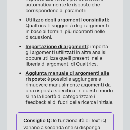
Argomenti dello Starter Pack
automaticamente le risposte che
corrispondono ai parametri.
Aggiunta e rimozione manuale di argomenti
Utilizzo degli argomenti consigliati:
da una risposta
Qualtrics ti suggerirà degli argomenti
in base ai termini più ricorrenti nelle
FAQs
discussioni.
Importazione di argomenti
: importa
gli argomenti utilizzati in altre analisi
oppure utilizza quelli presenti nella
libreria di argomenti di Qualtrics.
Aggiunta manuale di argomenti alle
risposte
: è possibile aggiungere e
rimuovere manualmente argomenti da
una risposta specifica. In questo modo
si ha la libertà di categorizzare i
feedback al di fuori della ricerca iniziale.
Consiglio Q:
le funzionalità di Text iQ
variano a seconda che si disponga